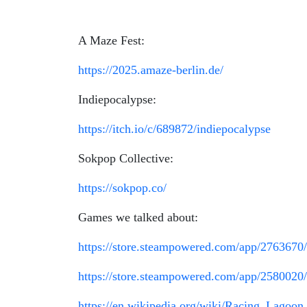
A Maze Fest:
https://2025.amaze-berlin.de/
Indiepocalypse:
https://itch.io/c/689872/indiepocalypse
Sokpop Collective:
https://sokpop.co/
Games we talked about:
https://store.steampowered.com/app/2763670
https://store.steampowered.com/app/2580
https://en.wikipedia.org/wiki/Racing_Lagoon