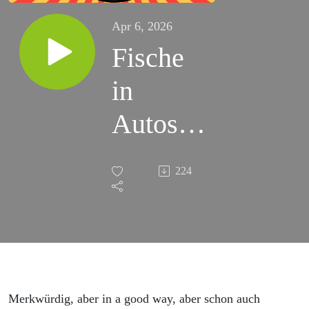
Apr 6, 2026
Fische
in
Autos,
Katzen
224
die
Schlitten
fahren
und wie
Merkwürdig, aber in a good way, aber schon auch