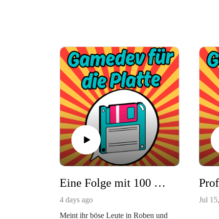
Eine Folge mit 100 Game Ideen ohne Zielgruppe und wieso bei Fall Guys alle dasselbe gedacht haben. Folge #158
4 days ago
Jul 15
Meint ihr böse Leute in Roben und