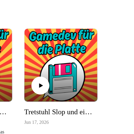
r Smash 1.0* und eine Anfrage für Steuerberatungs-Rüttel-TÜV. Folge #156
Tretstuhl Slop und einzigartige Spielerlebnisse. Folge #155
Jun 17, 2026
as